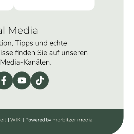
al Media
tion, Tipps und echte
isse finden Sie auf unseren
-Media-Kanälen.
|
| Powered by
eit
WIKI
morbitzer media.