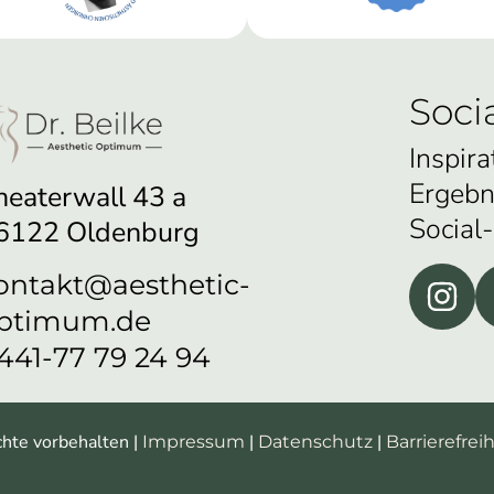
Soci
Inspira
Ergebn
heaterwall 43 a
Social
6122 Oldenburg
ontakt@aesthetic-
ptimum.de
441-77 79 24 94
chte vorbehalten |
|
|
Impressum
Datenschutz
Barrierefreih