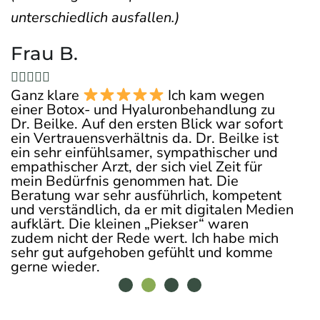
unterschiedlich ausfallen.)
Frau B.
Fr







Ob
Ganz klare
Ich kam wegen
d
is
einer Botox- und Hyaluronbehandlung zu
wi
Dr. Beilke. Auf den ersten Blick war sofort
la
ein Vertrauensverhältnis da. Dr. Beilke ist
Be
ein sehr einfühlsamer, sympathischer und
Ko
empathischer Arzt, der sich viel Zeit für
Au
mein Bedürfnis genommen hat. Die
Be
Beratung war sehr ausführlich, kompetent
em
und verständlich, da er mit digitalen Medien
aufklärt. Die kleinen „Piekser“ waren
zudem nicht der Rede wert. Ich habe mich
sehr gut aufgehoben gefühlt und komme
gerne wieder.