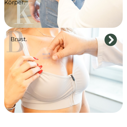
K
Körper.
B
Brust.