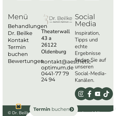
Menü
Social
Media
Behandlungen
Theaterwall
Inspiration,
Dr. Beilke
43 a
Tipps und
Kontakt
26122
echte
Termin
Oldenburg
Ergebnisse
buchen
finden Sie auf
Bewertungen
kontakt@aesthetic-
unseren
optimum.de
Social-Media-
0441-77 79
24 94
Kanälen.
Termin
buchen
© Dr. Beilke aesthetic optimum – Oldenburg | Alle