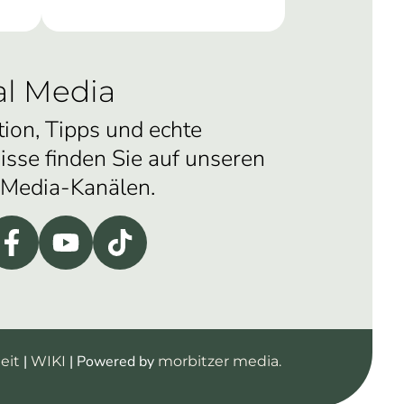
al Media
tion, Tipps und echte
isse finden Sie auf unseren
-Media-Kanälen.
|
| Powered by
eit
WIKI
morbitzer media.