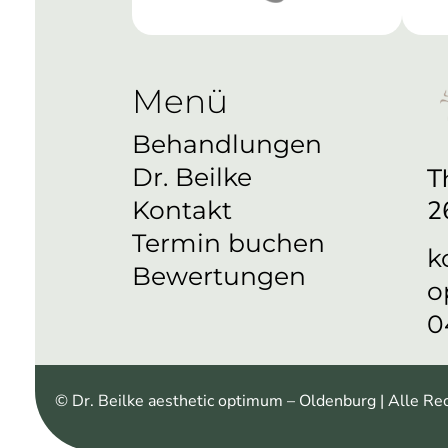
Menü
Behandlungen
T
Dr. Beilke
2
Kontakt
Termin buchen
k
Bewertungen
o
0
© Dr. Beilke aesthetic optimum – Oldenburg | Alle Re