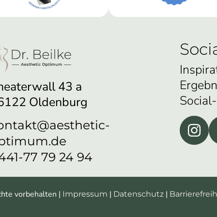
Soci
Inspira
Ergebn
heaterwall 43 a
Social
6122 Oldenburg
ontakt@aesthetic-
ptimum.de
441-77 79 24 94
chte vorbehalten |
|
|
Impressum
Datenschutz
Barrierefreih