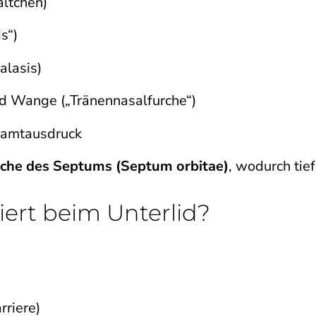
ältchen)
s“)
alasis)
nd Wange („Tränennasalfurche“)
amtausdruck
che des Septums (Septum orbitae)
, wodurch tie
ert beim Unterlid?
riere)