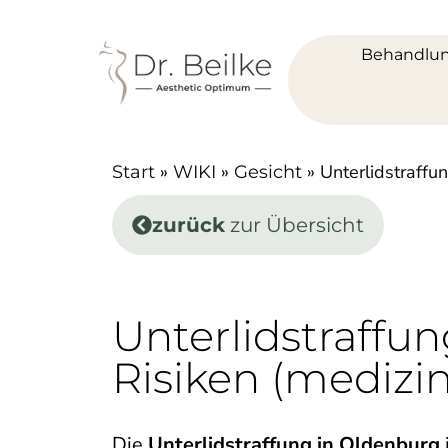
Behandlu
»
»
»
Unterlidstraffu
Start
WIKI
Gesicht
zurück
zur Übersicht
Unterlidstraffu
Risiken (medizin
Die
Unterlidstraffung in Oldenburg