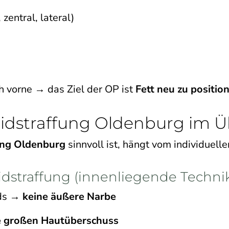
zentral, lateral)
h vorne → das Ziel der OP ist
Fett neu zu positio
idstraffung Oldenburg im Ü
ung Oldenburg
sinnvoll ist, hängt vom individuell
idstraffung (innenliegende Techni
ids →
keine äußere Narbe
e großen Hautüberschuss