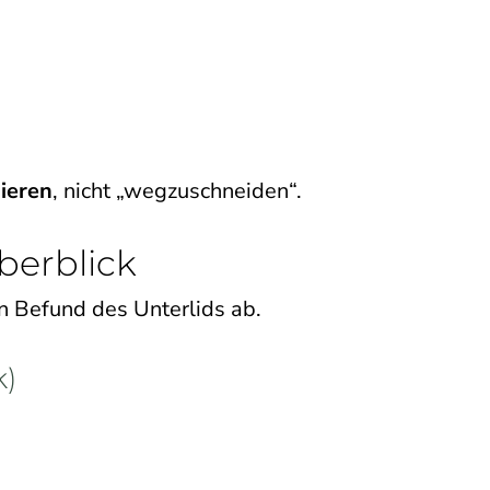
nieren
, nicht „wegzuschneiden“.
berblick
en Befund des Unterlids ab.
k)