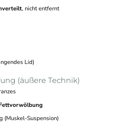
verteilt
, nicht entfernt
ängendes Lid)
fung (äußere Technik)
ranzes
 Fettvorwölbung
ng (Muskel-Suspension)