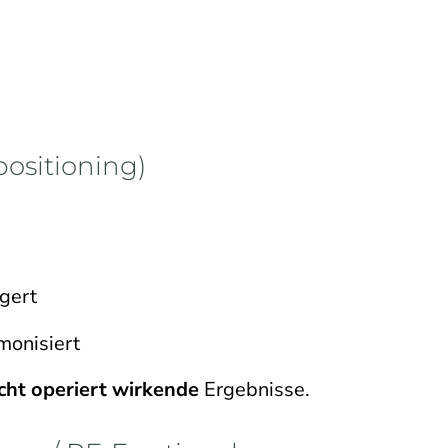
ositioning)
gert
monisiert
cht operiert wirkende
Ergebnisse.