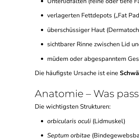
Unterlidfalten (feine oder tiefe F
verlagerten Fettdepots („Fat Pad
überschüssiger Haut (Dermatoch
sichtbarer Rinne zwischen Lid u
müdem oder abgespanntem Ges
Die häufigste Ursache ist eine
Schwä
Anatomie – Was passi
Die wichtigsten Strukturen:
orbicularis oculi
(Lidmuskel)
Septum orbitae
(Bindegewebsbar