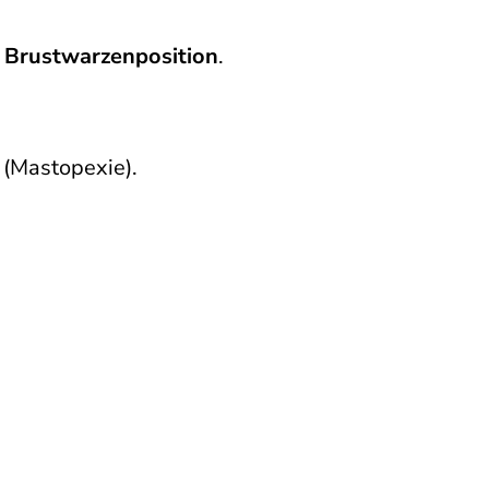
 Brustwarzenposition
.
f (Mastopexie).