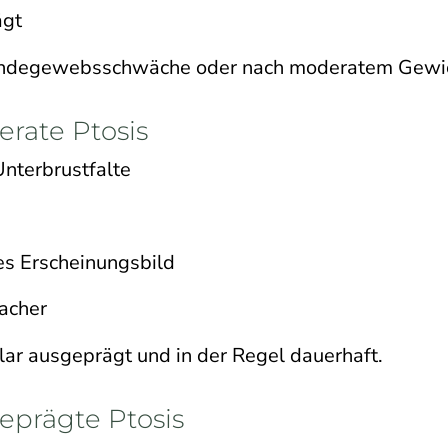
ägt
r Bindegewebsschwäche oder nach moderatem Gewic
rate Ptosis
nterbrustfalte
es Erscheinungsbild
lacher
klar ausgeprägt und in der Regel dauerhaft.
eprägte Ptosis