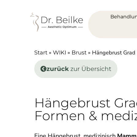
Behandlu
»
»
»
Hängebrust Grad 1
Start
WIKI
Brust
zurück
zur Übersicht
Hängebrust Grad 
Formen & mediz
Eine Hängebrust, medizinisch
Mamma