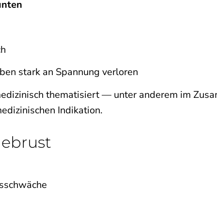
unten
ch
en stark an Spannung verloren
medizinisch thematisiert — unter anderem im Zus
dizinischen Indikation.
ebrust
bsschwäche