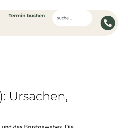
Termin buchen
): Ursachen,
se und des Brustgewebes. Die