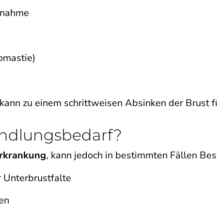
abnahme
omastie)
ann zu einem schrittweisen Absinken der Brust f
ndlungsbedarf?
Erkrankung
, kann jedoch in bestimmten Fällen Bes
r Unterbrustfalte
en