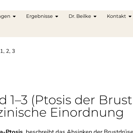
ngen
Ergebnisse
Dr. Beilke
Kontakt
, 2, 3
1–3 (Ptosis der Brust
inische Einordnung
-Ptosis
, beschreibt das Absinken der Brustdrü