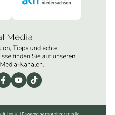
al Media
tion, Tipps und echte
isse finden Sie auf unseren
-Media-Kanälen.
|
| Powered by
eit
WIKI
morbitzer media.