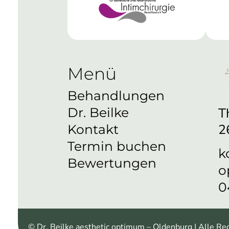
Menü
Behandlungen
T
Dr. Beilke
2
Kontakt
Termin buchen
k
Bewertungen
o
0
© Dr. Beilke aesthetic optimum – Oldenburg | Alle Re