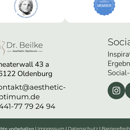
Soci
Inspira
Ergebn
heaterwall 43 a
Social
6122 Oldenburg
ontakt@aesthetic-
ptimum.de
441-77 79 24 94
chte vorbehalten |
|
|
Impressum
Datenschutz
Barrierefreih