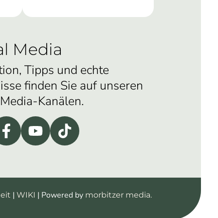
al Media
tion, Tipps und echte
isse finden Sie auf unseren
-Media-Kanälen.
|
| Powered by
eit
WIKI
morbitzer media.