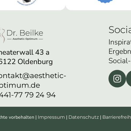
Soci
Inspira
Ergebn
heaterwall 43 a
Social
6122 Oldenburg
ontakt@aesthetic-
ptimum.de
441-77 79 24 94
chte vorbehalten |
|
|
Impressum
Datenschutz
Barrierefreih