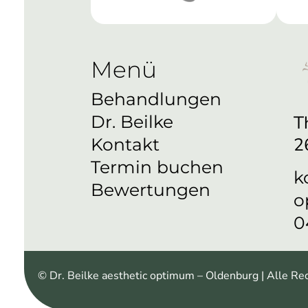
Menü
Behandlungen
T
Dr. Beilke
2
Kontakt
Termin buchen
k
Bewertungen
o
0
© Dr. Beilke aesthetic optimum – Oldenburg | Alle Re