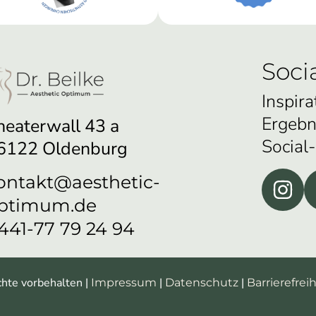
Soci
Inspira
Ergebn
heaterwall 43 a
Social
6122 Oldenburg
ontakt@aesthetic-
ptimum.de
441-77 79 24 94
chte vorbehalten |
|
|
Impressum
Datenschutz
Barrierefreih