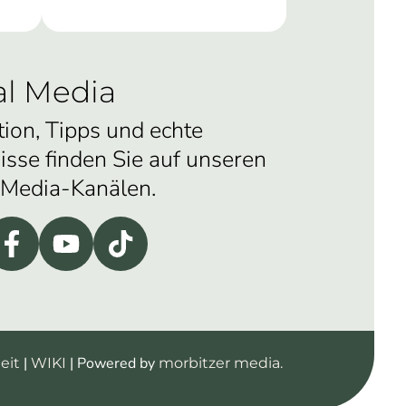
al Media
tion, Tipps und echte
isse finden Sie auf unseren
-Media-Kanälen.
|
| Powered by
eit
WIKI
morbitzer media.