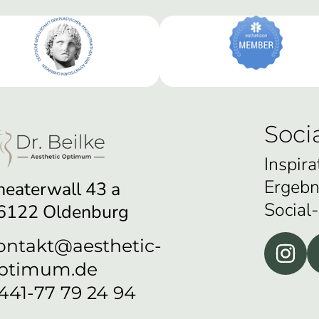
Soci
Inspira
Ergebn
heaterwall 43 a
Social
6122 Oldenburg
ontakt@aesthetic-
ptimum.de
441-77 79 24 94