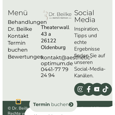
Menü
Social
Media
Behandlungen
Theaterwall
Inspiration,
Dr. Beilke
43 a
Tipps und
Kontakt
26122
echte
Termin
Oldenburg
Ergebnisse
buchen
finden Sie auf
Bewertungen
kontakt@aesthetic-
unseren
optimum.de
Social-Media-
0441-77 79
24 94
Kanälen.
Termin
buchen
© Dr. Beilke aesthetic optimum – Oldenburg | Alle
Rechte vorbehalten |
|
|
Impressum
Datenschutz