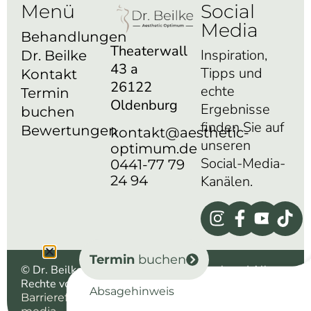
Menü
Social
Media
Behandlungen
Theaterwall
Inspiration,
Dr. Beilke
43 a
Tipps und
Kontakt
26122
echte
Termin
Oldenburg
Ergebnisse
buchen
finden Sie auf
Bewertungen
kontakt@aesthetic-
unseren
optimum.de
Social-Media-
0441-77 79
24 94
Kanälen.
Termin
buchen
© Dr. Beilke aesthetic optimum – Oldenburg | Alle
Rechte vorbehalten |
|
|
Impressum
Datenschutz
Absagehinweis
|
| Powered by
Barrierefreiheit
WIKI
morbitzer