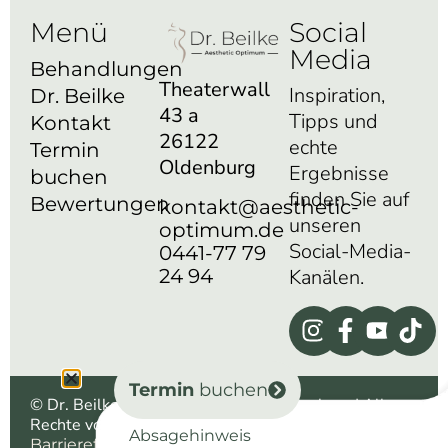
Menü
Social
Media
Behandlungen
Theaterwall
Inspiration,
Dr. Beilke
43 a
Tipps und
Kontakt
26122
echte
Termin
Oldenburg
Ergebnisse
buchen
finden Sie auf
Bewertungen
kontakt@aesthetic-
unseren
optimum.de
Social-Media-
0441-77 79
24 94
Kanälen.
Termin
buchen
© Dr. Beilke aesthetic optimum – Oldenburg | Alle
Rechte vorbehalten |
|
|
Impressum
Datenschutz
Absagehinweis
|
| Powered by
Barrierefreiheit
WIKI
morbitzer