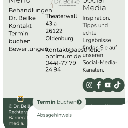
Media
Behandlungen
Theaterwall
Inspiration,
Dr. Beilke
43 a
Tipps und
Kontakt
26122
echte
Termin
Oldenburg
Ergebnisse
buchen
finden Sie auf
Bewertungen
kontakt@aesthetic-
unseren
optimum.de
Social-Media-
0441-77 79
24 94
Kanälen.
Termin
buchen
© Dr. Beilke aesthetic optimum – Oldenburg | Alle
Rechte vorbehalten |
|
|
Impressum
Datenschutz
Absagehinweis
|
| Powered by
Barrierefreiheit
WIKI
morbitzer
media.