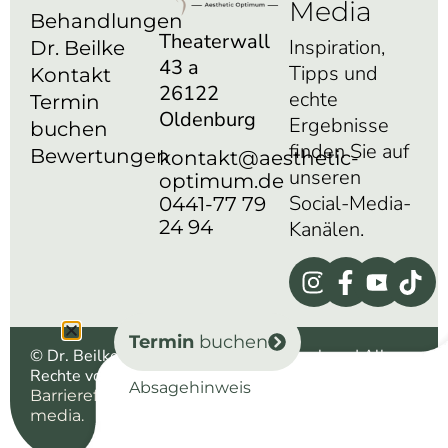
Media
Behandlungen
Theaterwall
Inspiration,
Dr. Beilke
43 a
Tipps und
Kontakt
26122
echte
Termin
Oldenburg
Ergebnisse
buchen
finden Sie auf
Bewertungen
kontakt@aesthetic-
unseren
optimum.de
Social-Media-
0441-77 79
24 94
Kanälen.
Termin
buchen
© Dr. Beilke aesthetic optimum – Oldenburg | Alle
Rechte vorbehalten |
|
|
Impressum
Datenschutz
Absagehinweis
|
| Powered by
Barrierefreiheit
WIKI
morbitzer
media.